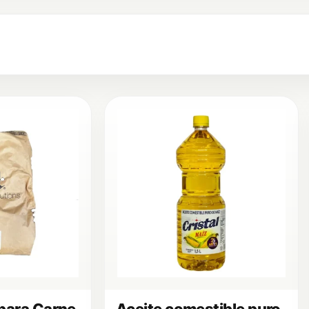
para Carne
Aceite comestible puro