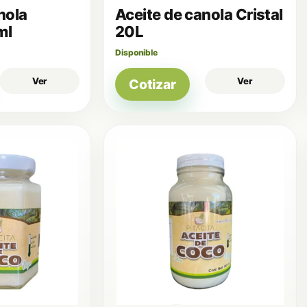
nola
Aceite de canola Cristal
ml
20L
Disponible
Ver
Ver
Cotizar