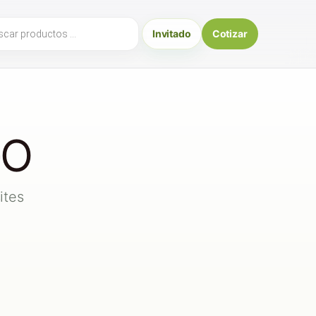
ueda
Invitado
Cotizar
uctos
GO
ites