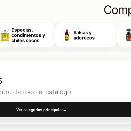
Comp
Especias,
Salsas y
condimentos y
aderezos
chiles secos
s
ntro de todo el catálogo.
Ver categorías principales
⌄