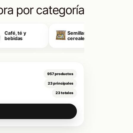
ra por categoría
Café, té y
Semillas y
E
bebidas
cereales
957 productos
23 principales
23 totales