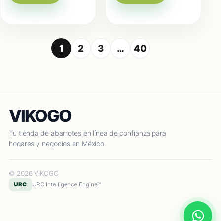
1
2
3
…
40
VIKOGO
Tu tienda de abarrotes en línea de confianza para
hogares y negocios en México.
© 2026 VIKOGO
URC
URC Intelligence Engine™