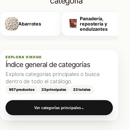
categoría
Panadería,
Abarrotes
repostería y
endulzantes
EXPLORA VIKOGO
Índice general de categorías
Explora categorías principales o busca
dentro de todo el catálogo.
957 productos
23 principales
23 totales
Ver categorías principales
⌄