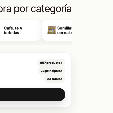
ra por categoría
Café, té y
Semillas y
E
bebidas
cereales
957 productos
23 principales
23 totales