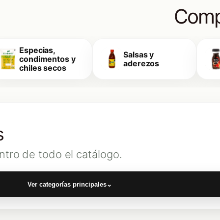
Comp
Especias,
Salsas y
condimentos y
aderezos
chiles secos
s
ntro de todo el catálogo.
Ver categorías principales
⌄