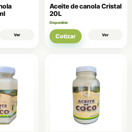
nola
Aceite de canola Cristal
ml
20L
Disponible
Ver
Ver
Cotizar