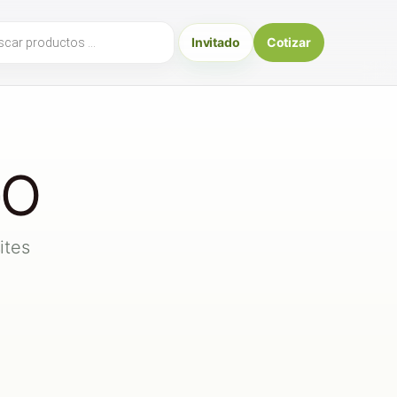
ueda
Invitado
Cotizar
uctos
GO
ites