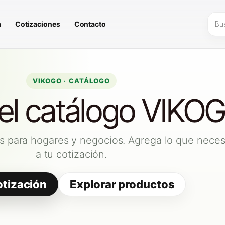
Búsq
a
Cotizaciones
Contacto
de
prod
VIKOGO · CATÁLOGO
 el catálogo VIKO
s para hogares y negocios. Agrega lo que neces
a tu cotización.
otización
Explorar productos