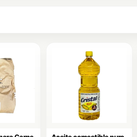
para Carne
Aceite comestible puro