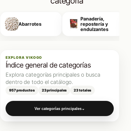
categoría
Panadería,
Abarrotes
repostería y
endulzantes
EXPLORA VIKOGO
Índice general de categorías
Explora categorías principales o busca
dentro de todo el catálogo.
957 productos
23 principales
23 totales
Ver categorías principales
⌄