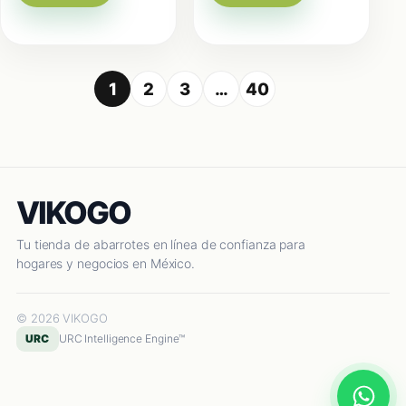
1
2
3
…
40
VIKOGO
Tu tienda de abarrotes en línea de confianza para
hogares y negocios en México.
© 2026 VIKOGO
URC
URC Intelligence Engine™