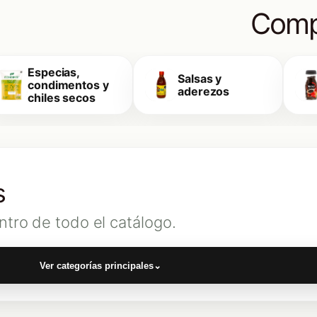
Comp
Especias,
Salsas y
condimentos y
aderezos
chiles secos
s
ntro de todo el catálogo.
Ver categorías principales
⌄