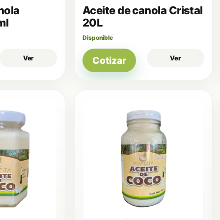
nola
Aceite de canola Cristal
ml
20L
Disponible
Ver
Ver
Cotizar