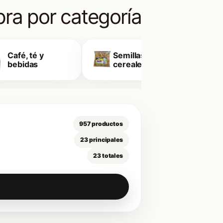
ra por categoría
Café, té y
Semillas y
E
bebidas
cereales
957 productos
23 principales
23 totales