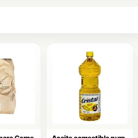
para Carne
Aceite comestible puro