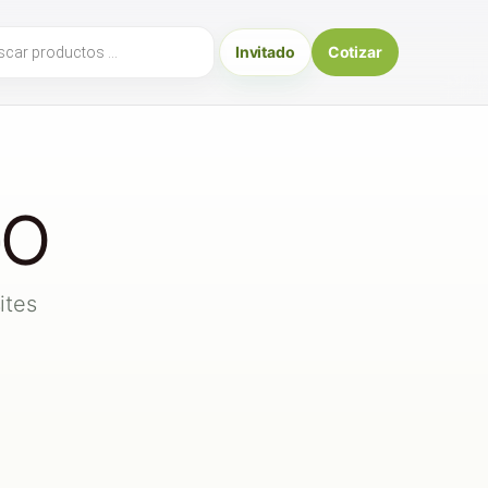
ueda
Invitado
Cotizar
uctos
GO
ites