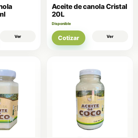
nola
Aceite de canola Cristal
ml
20L
Disponible
Ver
Ver
Cotizar