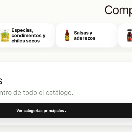
Comp
Especias,
Salsas y
condimentos y
aderezos
chiles secos
s
ntro de todo el catálogo.
Ver categorías principales
⌄