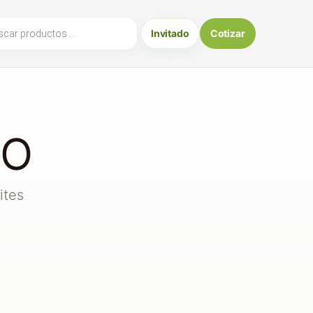
ueda
Invitado
Cotizar
uctos
GO
ites