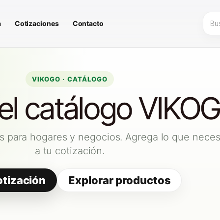
Búsq
a
Cotizaciones
Contacto
de
prod
VIKOGO · CATÁLOGO
 el catálogo VIKO
s para hogares y negocios. Agrega lo que neces
a tu cotización.
otización
Explorar productos