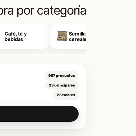
ra por categoría
Café, té y
Semillas y
E
bebidas
cereales
957 productos
23 principales
23 totales