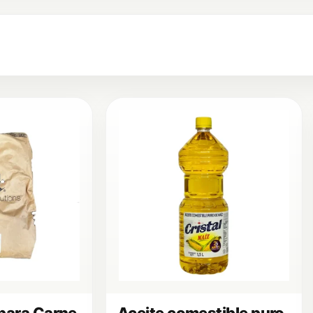
para Carne
Aceite comestible puro