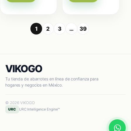
1
2
3
…
39
VIKOGO
Tu tienda de abarrotes en línea de confianza para
hogares y negocios en México.
© 2026 VIKOGO
URC
URC Intelligence Engine™