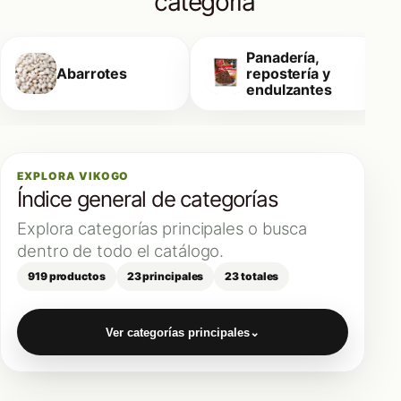
categoría
Panadería,
Abarrotes
repostería y
endulzantes
EXPLORA VIKOGO
Índice general de categorías
Explora categorías principales o busca
dentro de todo el catálogo.
919 productos
23 principales
23 totales
Ver categorías principales
⌄