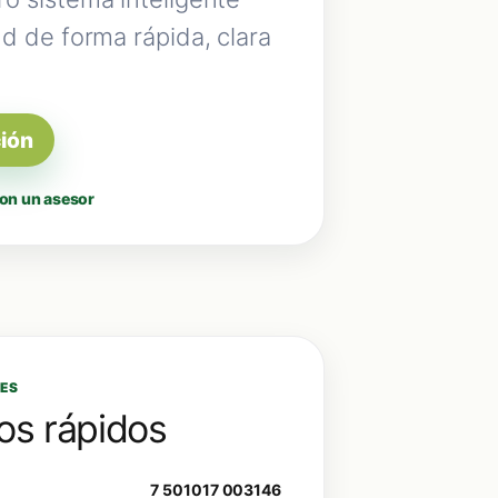
ud de forma rápida, clara
ción
on un asesor
ES
os rápidos
7 501017 003146