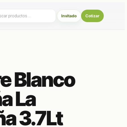
ueda
Invitado
Cotizar
uctos
e Blanco
a La
a 3.7Lt