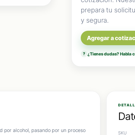
prepara tu solicit
y segura.
Agregar a cotiza
¿Tienes dudas? Habla c
?
DETALL
Dat
d por alcohol, pasando por un proceso
SKU