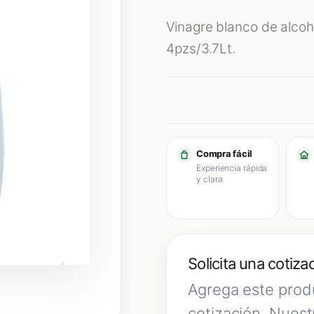
Vinagre blanco de alco
4pzs/3.7Lt.
Compra fácil
Experiencia rápida
y clara
Solicita una cotiza
Agrega este produ
cotización. Nuest