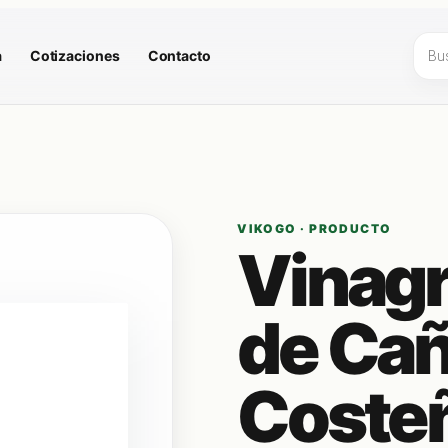
Búsq
a
Cotizaciones
Contacto
de
prod
VIKOGO · PRODUCTO
Vinagr
de Cañ
Costeñ