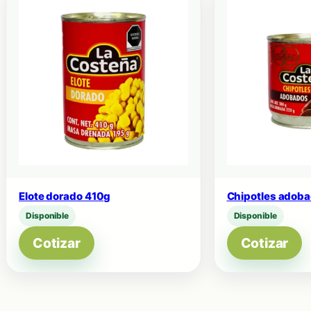
Elote dorado 410g
Chipotles adob
Disponible
Disponible
Cotizar
Cotizar