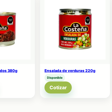
ados 380g
Ensalada de verduras 220g
Disponible
Cotizar