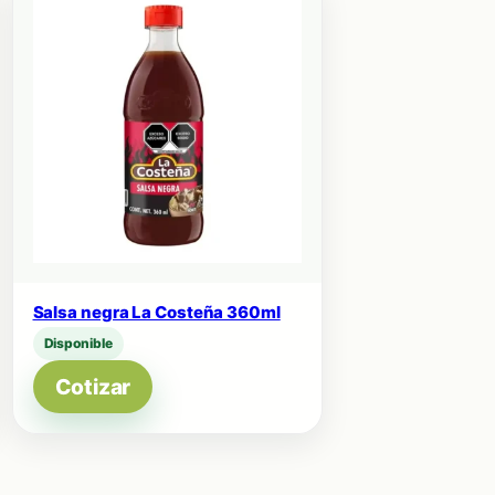
Salsa negra La Costeña 360ml
Disponible
Cotizar