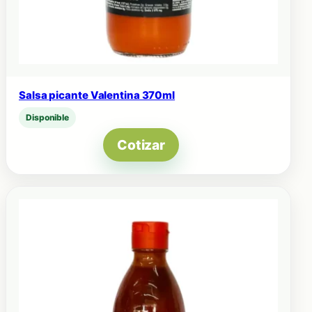
Salsa picante Valentina 370ml
Disponible
Cotizar