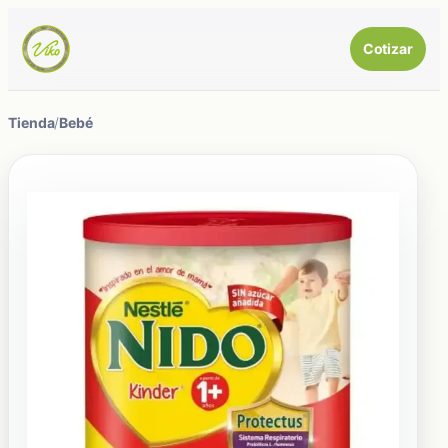
Cotizar
Tienda
/
Bebé