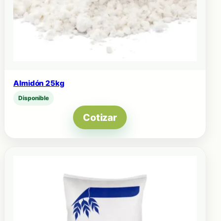
Almidón 25kg
Disponible
Cotizar