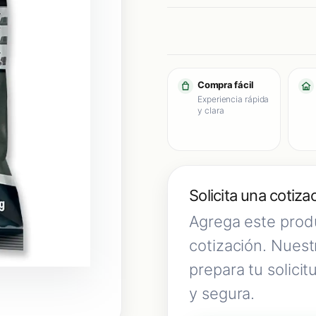
Compra fácil
Experiencia rápida
y clara
Solicita una cotiza
Agrega este produ
cotización. Nuest
prepara tu solicit
y segura.