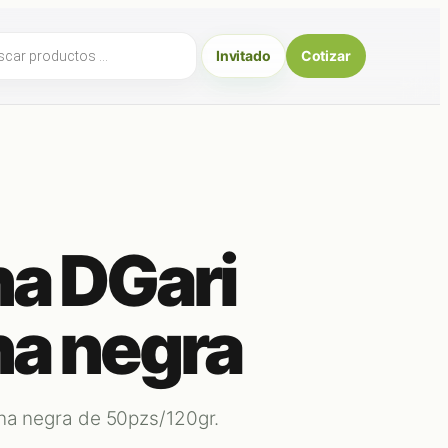
ueda
Invitado
Cotizar
uctos
na DGari
na negra
ina negra de 50pzs/120gr.