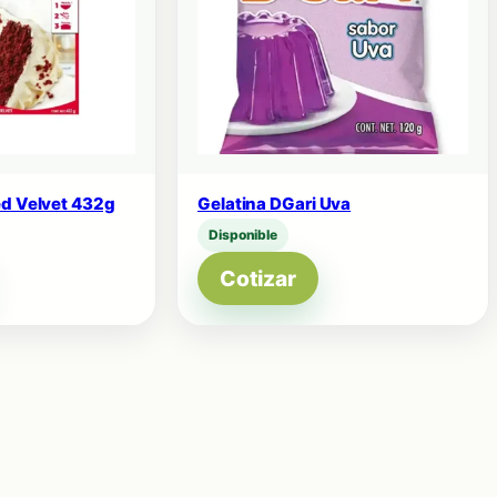
ed Velvet 432g
Gelatina DGari Uva
Disponible
Cotizar