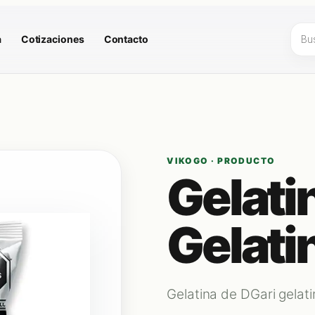
Búsq
a
Cotizaciones
Contacto
de
prod
VIKOGO · PRODUCTO
Gelati
Gelati
Gelatina de DGari gelat