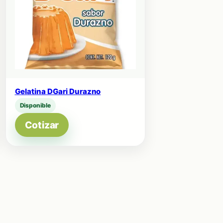
Gelatina DGari Durazno
Disponible
Cotizar