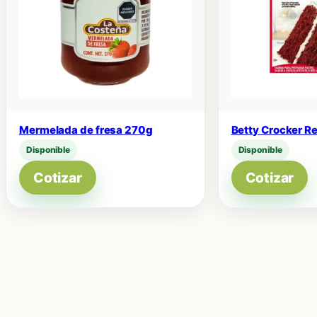
Mermelada de fresa 270g
Betty Crocker R
Disponible
Disponible
Cotizar
Cotizar