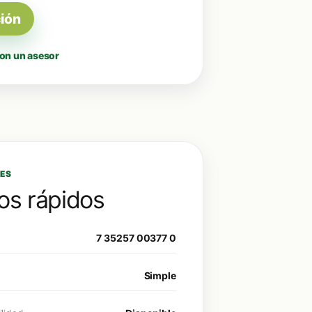
ción
on un asesor
ES
os rápidos
7 35257 00377 0
Simple