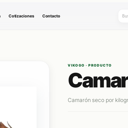
Búsq
a
Cotizaciones
Contacto
de
prod
VIKOGO · PRODUCTO
Camar
Camarón seco por kilog