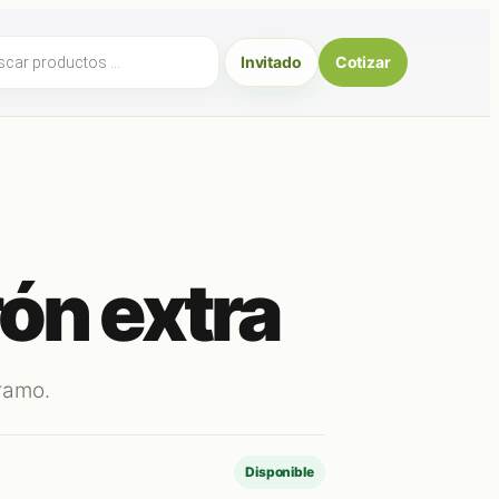
ueda
Invitado
Cotizar
uctos
ón extra
ramo.
Disponible