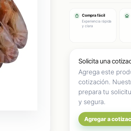
Compra fácil
Experiencia rápida
y clara
Solicita una cotiza
Agrega este produ
cotización. Nuest
prepara tu solicit
y segura.
Agregar a cotiza