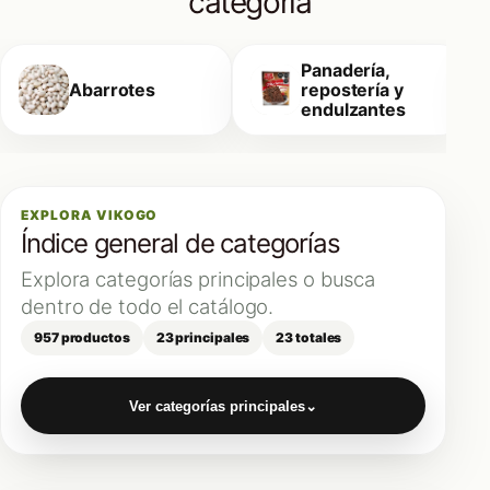
categoría
Panadería,
Abarrotes
repostería y
endulzantes
EXPLORA VIKOGO
Índice general de categorías
Explora categorías principales o busca
dentro de todo el catálogo.
957 productos
23 principales
23 totales
Ver categorías principales
⌄