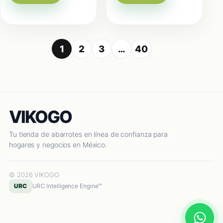
1
2
3
…
40
VIKOGO
Tu tienda de abarrotes en línea de confianza para
hogares y negocios en México.
© 2026 VIKOGO
URC
URC Intelligence Engine™