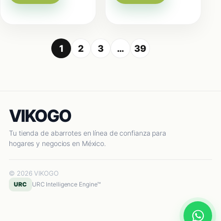
1
2
3
…
39
VIKOGO
Tu tienda de abarrotes en línea de confianza para
hogares y negocios en México.
© 2026 VIKOGO
URC
URC Intelligence Engine™