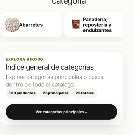
categoría
Panadería,
Abarrotes
repostería y
endulzantes
EXPLORA VIKOGO
Índice general de categorías
Explora categorías principales o busca
dentro de todo el catálogo.
919 productos
23 principales
23 totales
Ver categorías principales
⌄