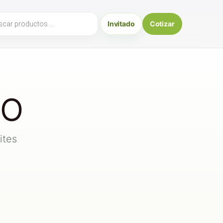
ueda
Invitado
Cotizar
uctos
GO
ites