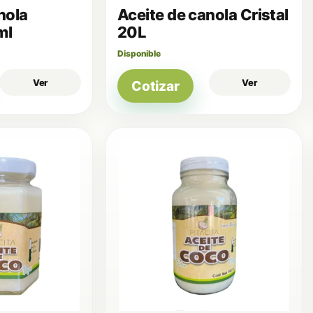
nola
Aceite de canola Cristal
ml
20L
Disponible
Ver
Ver
Cotizar