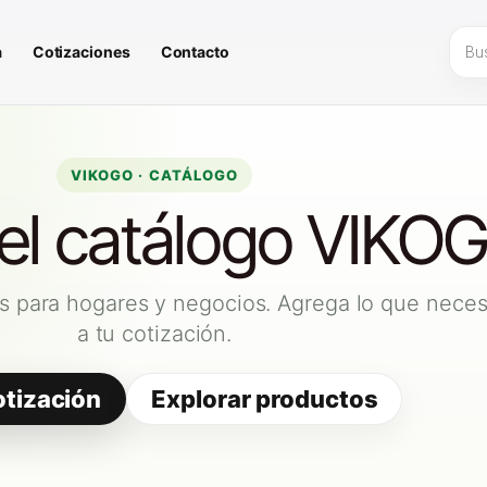
Búsq
a
Cotizaciones
Contacto
de
prod
VIKOGO · CATÁLOGO
 el catálogo VIKO
s para hogares y negocios. Agrega lo que neces
a tu cotización.
otización
Explorar productos