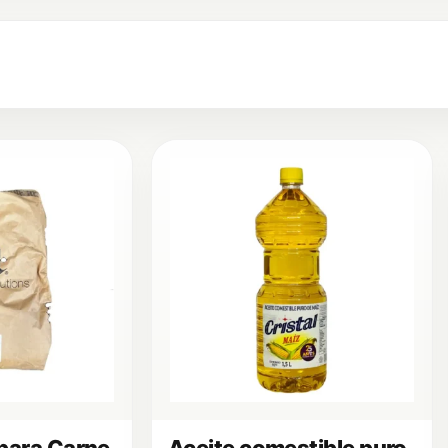
para Carne
Aceite comestible puro