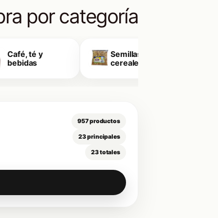
ra por categoría
Café, té y
Semillas y
E
bebidas
cereales
957 productos
23 principales
23 totales