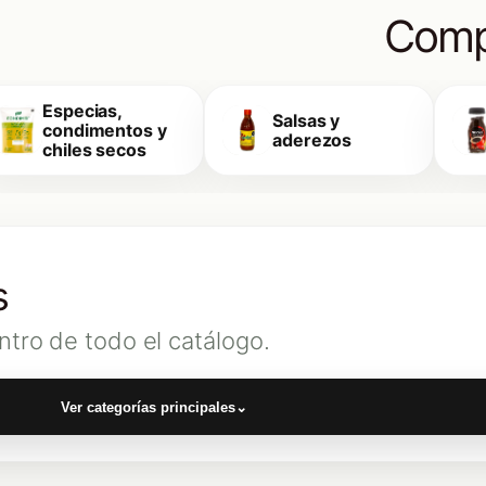
Comp
Especias,
Salsas y
condimentos y
aderezos
chiles secos
s
ntro de todo el catálogo.
Ver categorías principales
⌄