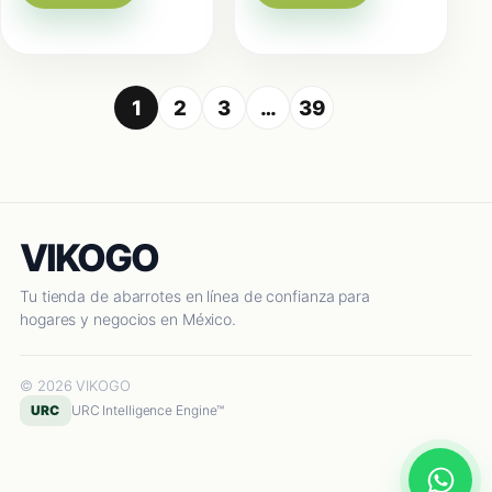
1
2
3
…
39
VIKOGO
Tu tienda de abarrotes en línea de confianza para
hogares y negocios en México.
© 2026 VIKOGO
URC
URC Intelligence Engine™