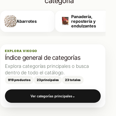
categoría
Panadería,
Abarrotes
repostería y
endulzantes
EXPLORA VIKOGO
Índice general de categorías
Explora categorías principales o busca
dentro de todo el catálogo.
919 productos
23 principales
23 totales
Ver categorías principales
⌄